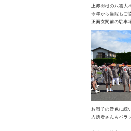
上赤羽根の八雲大
今年から当院もご
正面玄関前の駐車
お囃子の音色に続
入所者さんもベラ