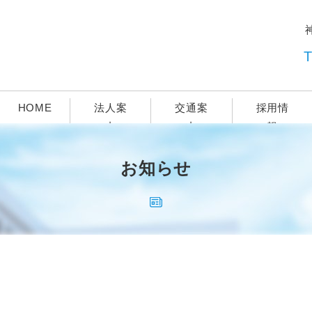
T
HOME
法人案
交通案
採用情
内
内
報
HOME
法人案
交通案
採用情
お知らせ
内
内
報