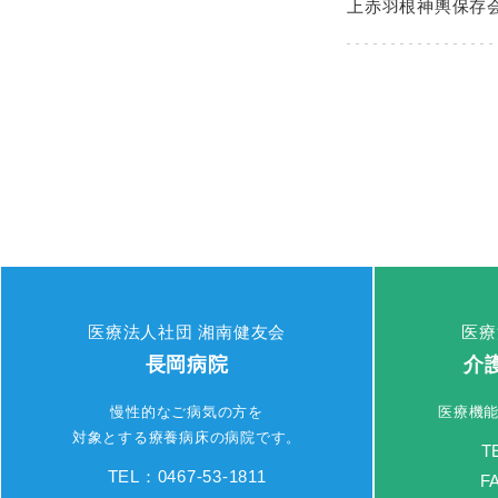
上赤羽根神輿保存
医療法人社団 湘南健友会
医療
長岡病院
介
慢性的なご病気の方を
医療機
対象とする療養病床の病院です。
T
TEL：0467-53-1811
F