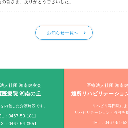
会の皆さま、ありがとうございした。
お知らせ一覧へ
法人社団 湘南健友会
医療法人社団 湘南
護医療院 湘南の丘
通所リハビリテーション
能を内包した介護施設です。
リハビリ専門職によ
リハビリテーション・介護を
EL：0467-53-1811
TEL：0467-51-52
AX：0467-54-0551