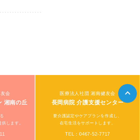
健友会
医療法人社団 湘南健友会
 湘南の丘
長岡病院 介護支援センター
る
要介護認定やケアプランを作成し、
提供します。
在宅生活をサポートします。
11
TEL：0467-52-7717